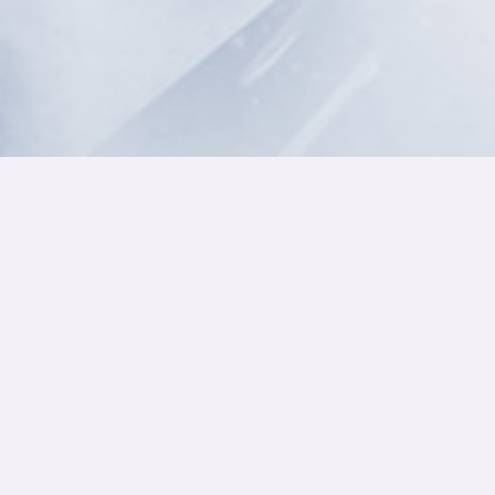
Pollenkungen: Del 1
– UFO Teaser (2015)